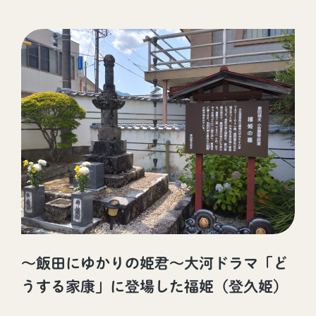
～飯田にゆかりの姫君～大河ドラマ「ど
うする家康」に登場した福姫（登久姫）