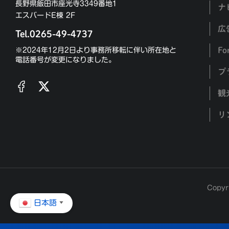
長野県飯田市座光寺3349番地1
ナ
エスバードE棟 2F
広
Tel.0265-49-4737
Fo
※2024年12月2日より事務所移転に伴い所在地と
電話番号が変更になりました。
プ
観
リ
Copyr
日本語
▼