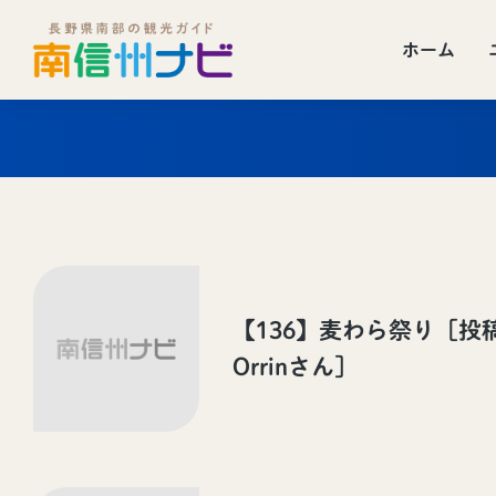
ホーム
【136】麦わら祭り［投
Orrinさん］