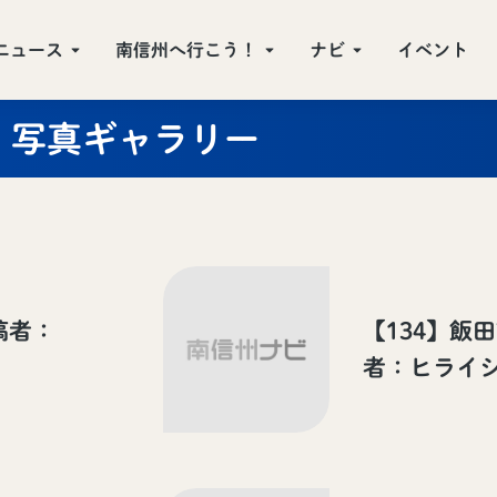
ニュース
南信州へ行こう！
ナビ
イベント
写真ギャラリー
稿者：
【134】飯
者：ヒライ