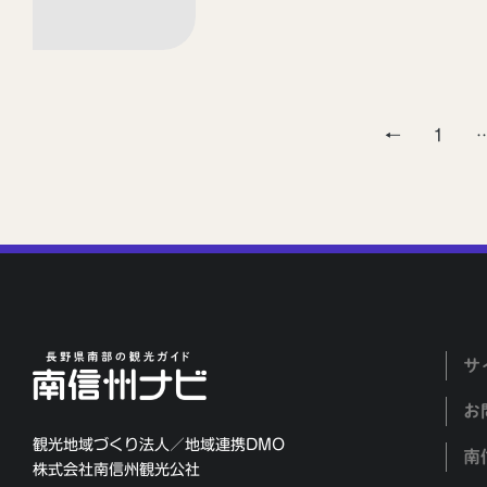
←
1
サ
お
観光地域づくり法人／地域連携DMO
南
株式会社南信州観光公社