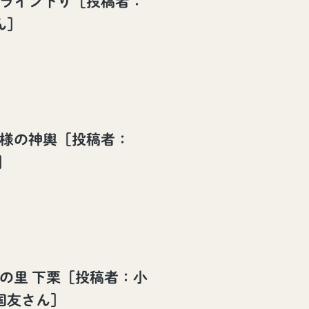
竜ライン下り［投稿者：
ん］
魔様の神輿［投稿者：
］
空の里 下栗［投稿者：小
国友さん］