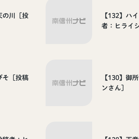
天の川［投
【132】ハ
者：ヒライ
びそ［投稿
【130】御
ンさん］