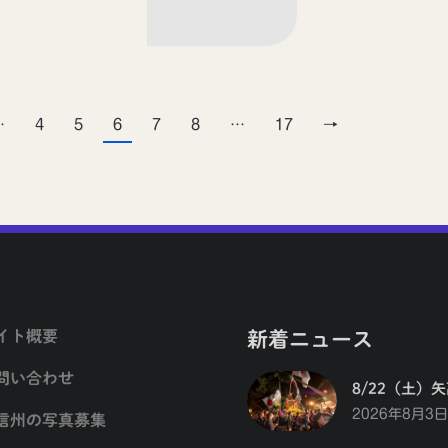
…
4
5
6
7
8
…
17
→
イト概要
新着ニュース
問い合わせ
8/22（土）
2026年8月3日
信州の写真募集