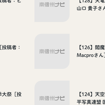
投稿者：ヒ
【128】天
山口 貴子さ
［投稿者：
【126】閻
Macproさん
季大祭［投
【124】天
平写真連盟 