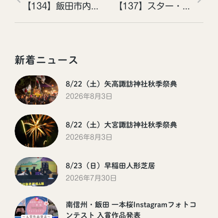
【134】飯田市内を覆う雲海［投稿者：ヒライシンさん］
【137】スター・トレイル［投稿者：Orrinさん］
新着ニュース
8/22（土）矢高諏訪神社秋季祭典
2026年8月3日
8/22（土）大宮諏訪神社秋季祭典
2026年8月3日
8/23（日）早稲田人形芝居
2026年7月30日
南信州・飯田 一本桜Instagramフォトコ
ンテスト 入賞作品発表