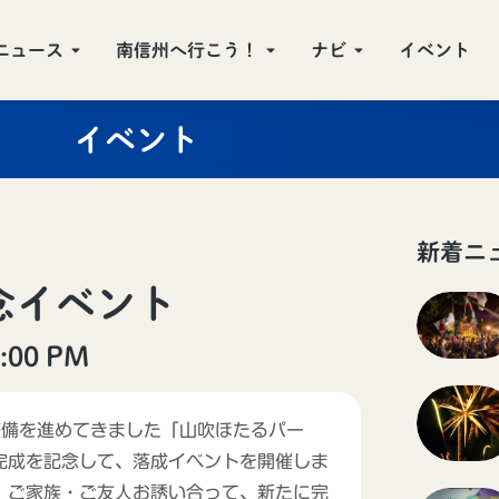
ニュース
南信州へ行こう！
ナビ
イベント
イベント
新着ニ
念イベント
00 PM
整備を進めてきました「山吹ほたるパー
完成を記念して、落成イベントを開催しま
、ご家族・ご友人お誘い合って、新たに完