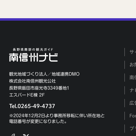
サ
お
観光地域づくり法人／地域連携DMO
南
株式会社南信州観光公社
長野県飯田市座光寺3349番地1
ナ
エスバードE棟 2F
広
Tel.0265-49-4737
Fo
※2024年12月2日より事務所移転に伴い所在地と
電話番号が変更になりました。
プ