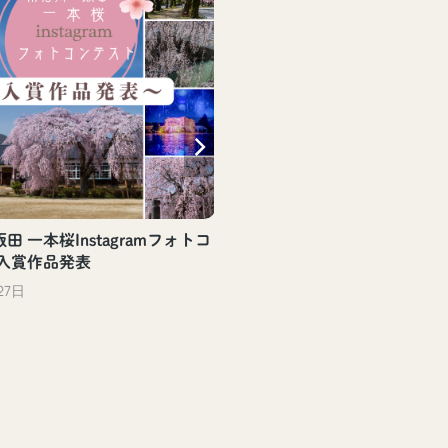
田 一本桜Instagramフォトコ
 入賞作品発表
27日
【飯田駅観光案内所】飯
評頒布中！