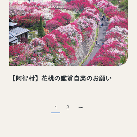
【阿智村】花桃の鑑賞自粛のお願い
1
2
→