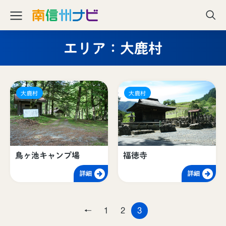
エリア：大鹿村
大鹿村
大鹿村
鳥ヶ池キャンプ場
福徳寺
詳細
詳細
←
1
2
3