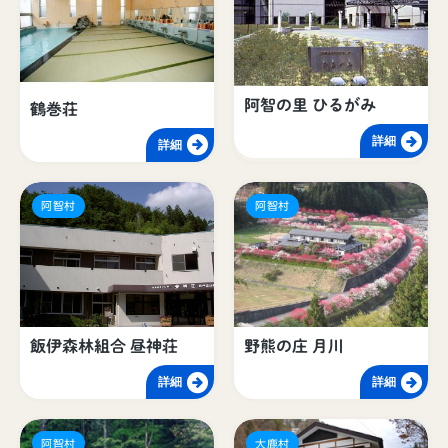
阿智の里 ひるがみ
鶴巻荘
詳細
詳細
阿智村
阿智村
飯伊森林組合 昼神荘
野熊の庄 月川
詳細
詳細
阿智村
大鹿村