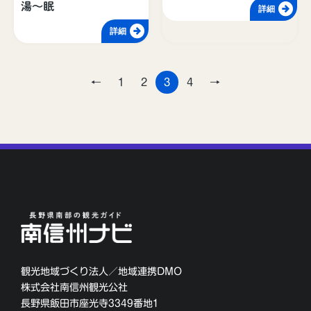
湯～眠
詳細
詳細
←
1
2
3
4
→
観光地域づくり法人／地域連携DMO
株式会社南信州観光公社
長野県飯田市座光寺3349番地1