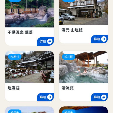
湯元 山塩館
不動温泉 華菱
詳細
詳細
大鹿村
松川町
塩湯荘
清流苑
詳細
詳細
飯田市
飯田市