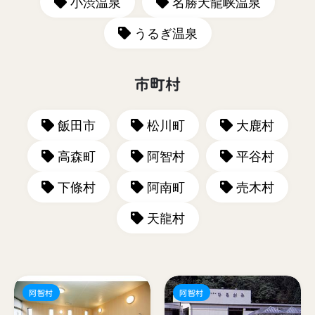
小渋温泉
名勝天龍峡温泉
うるぎ温泉
市町村
飯田市
松川町
大鹿村
高森町
阿智村
平谷村
下條村
阿南町
売木村
天龍村
阿智村
阿智村