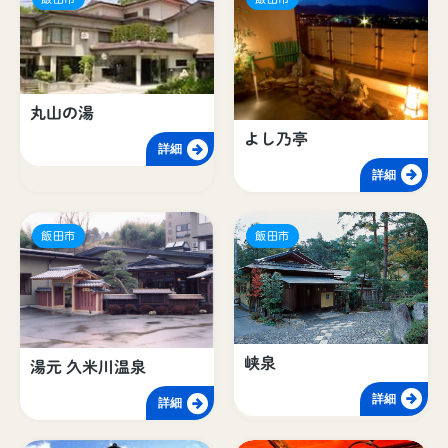
丸山の湯
よし乃亭
詳細
詳細
飯田市
飯田市
峡泉
湯元 久米川温泉
詳細
詳細