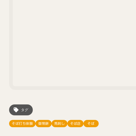
タグ
そば打ち体験
御幣餅
馬刺し
そば店
そば