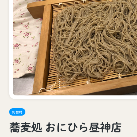
阿智村
蕎麦処 おにひら昼神店