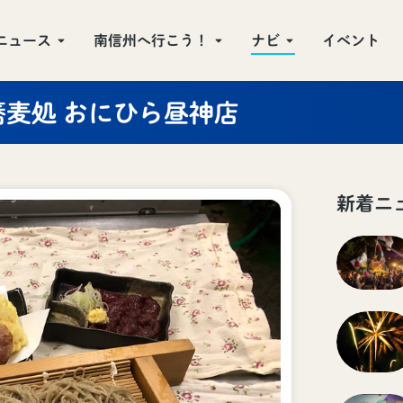
ニュース
南信州へ行こう！
ナビ
イベント
蕎麦処 おにひら昼神店
新着ニ