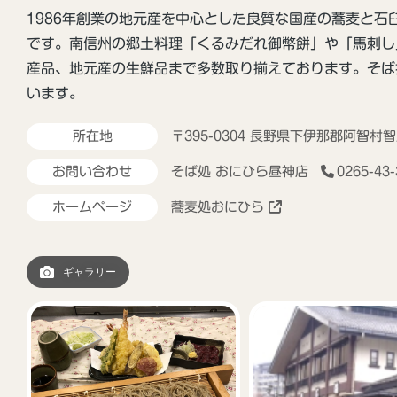
1986年創業の地元産を中心とした良質な国産の蕎麦と
です。南信州の郷土料理「くるみだれ御幣餅」や「馬刺し
産品、地元産の生鮮品まで多数取り揃えております。そば
います。
所在地
〒395-0304 長野県下伊那郡阿智
お問い合わせ
そば処 おにひら昼神店
0265-43
ホームページ
蕎麦処おにひら
飯田市の観光Instagram「iida_photrip」
はじめました！
ギャラリー
2024年11月25日
光案内所