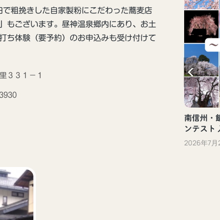
石臼で粗挽きした自家製粉にこだわった蕎麦店
」もございます。昼神温泉郷内にあり、お土
打ち体験（要予約）のお申込みも受け付けて
新しい観光体験「ぐるっといいだデジタ
ル体験」（飯田市）
村智里３３１−１
2023年10月13日
-3930
南信州・飯
ンテスト
2026年7月