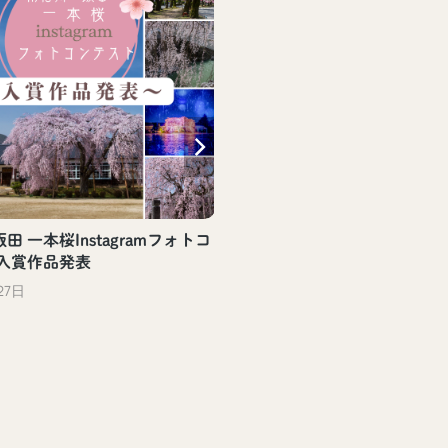
田 一本桜Instagramフォトコ
 入賞作品発表
27日
【飯田駅観光案内所】飯
評頒布中！