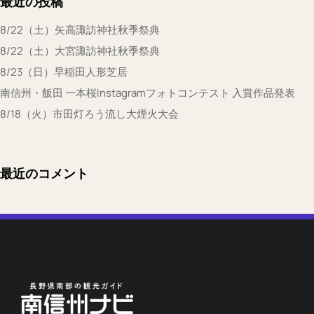
最近の投稿
8/22（土）矢高諏訪神社秋季祭典
8/22（土）大宮諏訪神社秋季祭典
8/23（日）早稲田人形芝居
南信州・飯田 一本桜Instagramフォトコンテスト 入賞作品発表
8/18（火）市田灯ろう流し大煙火大会
最近のコメント