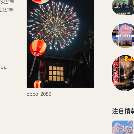
花火が奉
提灯が奉
さい。
oppo_2080
注目情