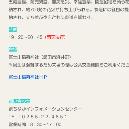
五穀豊穣、商売繁盛、無病息災、幸福豊楽、開運招福を願う
納され、約700発の花火が打ち上げられる。参道には紅白の
納され、立ち並ぶ夜店と共に参道を賑わす。
時間
19：20～20：45
（雨天決行）
会場
冨士山稲荷神社（飯田市浜井町）
※周辺は混雑するため来場の際は公共交通機関をご利用くだ
冨士山稲荷神社ＨＰ
問い合わせ
まちなかインフォメーションセンター
TEL：０２６５-２２-４８５１
営業時間：8：30～17：00