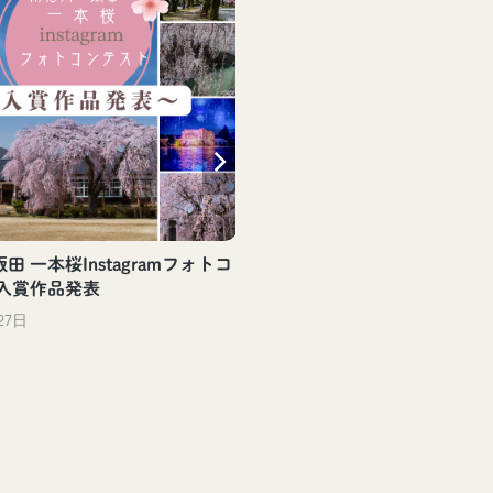
田 一本桜Instagramフォトコ
 入賞作品発表
27日
【飯田駅観光案内所】飯
評頒布中！