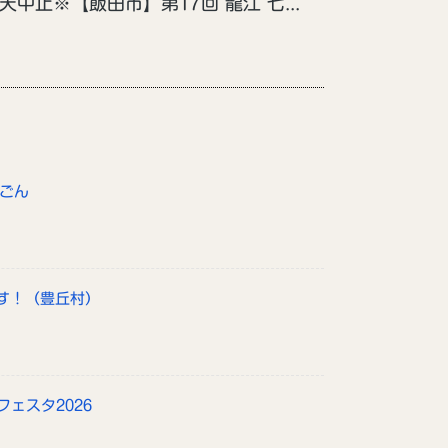
※雨天中止※【飯田市】第17回 龍江 七和の里 ほたる祭り
んごん
す！（豊丘村）
フェスタ2026