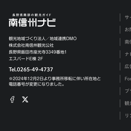
サ
お
観光地域づくり法人／地域連携DMO
南
株式会社南信州観光公社
長野県飯田市座光寺3349番地1
ナ
エスバードE棟 2F
広
Tel.0265-49-4737
Fo
※2024年12月2日より事務所移転に伴い所在地と
電話番号が変更になりました。
プ
観
リ