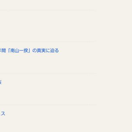
政年間「南山一揆」の真実に迫る
桜
ェス