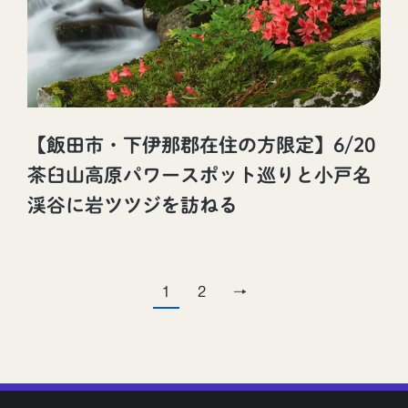
【飯田市・下伊那郡在住の方限定】6/20
茶臼山高原パワースポット巡りと小戸名
渓谷に岩ツツジを訪ねる
1
2
→