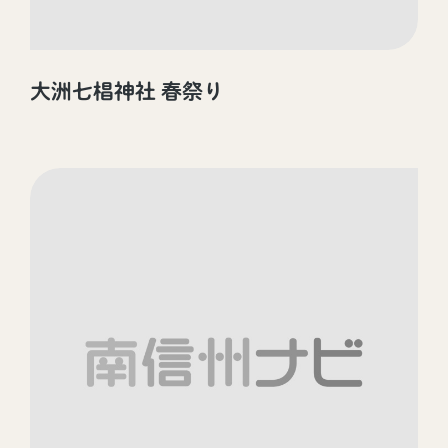
大洲七椙神社 春祭り