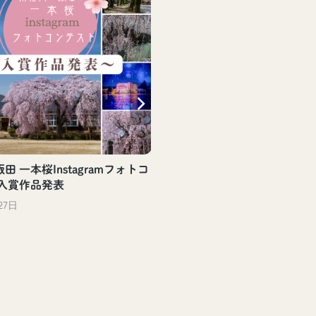
田 一本桜Instagramフォトコ
 入賞作品発表
27日
【飯田駅観光案内所】飯
評頒布中！