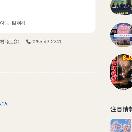
谷村、根羽村
智村商工会）
0265-43-2241
んごん
注目情