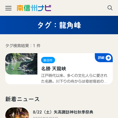
タグ：龍角峰
タグ検索結果：1 件
詳細
飯田市
名勝 天龍峡
江戸時代以来、多くの文化人らに愛され
た名勝。川下りの舟からは奇岩怪岩の絶
景を見ることができる。春のツツジや山
ザクラ、秋の紅葉、冬の雪景色など四季
新着ニュース
それぞれの峡谷美が楽しめる。
8/22（土）矢高諏訪神社秋季祭典