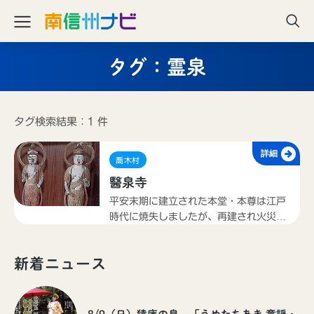
タグ：霊泉
タグ検索結果：1 件
詳細
喬木村
醫泉寺
平安末期に建立された本堂・本尊は江戸
時代に焼失しましたが、再建され火災の
難を免れた日光・月光菩薩は当時の名残
りを留めてます｡境内に、万病に効果のあ
新着ニュース
る霊泉が湧いたところから命名されたと
いわれてます｡