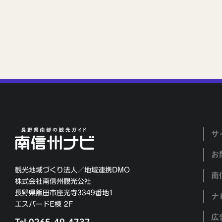
サ
お
観光地域づくり法人／地域連携DMO
南
株式会社南信州観光公社
長野県飯田市座光寺3349番地1
ナ
エスバードE棟 2F
広