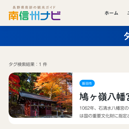
ホーム
タグ検索結果：1 件
飯田市
鳩ヶ嶺八幡
1062年、石清水八幡宮
は国の重要文化財に指定