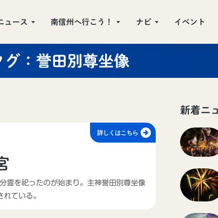
ニュース
南信州へ行こう！
ナビ
イベント
タグ：誉田別尊坐像
新着ニ
詳しくはこちら
宮
の分霊を祀ったのが始まり。主神誉田別尊坐像
されている。