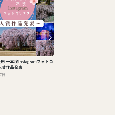
 一本桜Instagramフォトコ
入賞作品発表
27日
【飯田駅観光案内所】飯田
評頒布中！