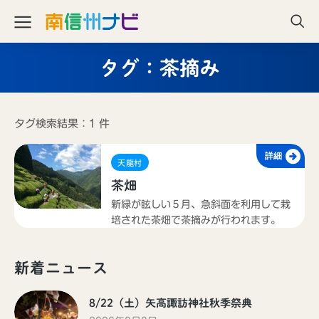
タグ：茶摘み
タグ検索結果：1 件
詳細
天龍村
茶畑
新緑が眩しい５月、急斜面を利用して栽
培された茶畑で茶摘みが行われます。
新着ニュース
8/22（土）矢高諏訪神社秋季祭典