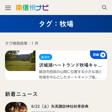
タグ：牧場
タグ検索結果：1 件
詳細
飯田市
沢城湖ハートランド牧場キャン
プ場
飯田市西部の山間に位置する小さな湖と
牧場を中心としたオートキャンプ場。湖
の周りにバンガローやテントサイトが点
在しており、場内では乗馬、釣り、ボー
新着ニュース
トカヌー、動物とのふれあいを楽しめ
る。
8/22（土）矢高諏訪神社秋季祭典