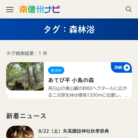
タグ：森林浴
タグ検索結果：1 件
詳細
売木村
あてび平 小鳥の森
茶臼山の東山麓の約60ヘクタールに広が
る二次原生林は標高1200mに位置し、ザ
ゼンソウやミズバショウなど多様な動植
物を育んでいる。園内には約4kmの遊歩
新着ニュース
道が設置され、野鳥や自然観察に利用さ
れ、森林浴を体感できる。
8/22（土）矢高諏訪神社秋季祭典