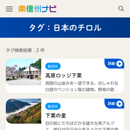
タグ：日本のチロル
タグ検索結果：2 件
詳細
飯田市
高原ロッジ下栗
周囲の山並みを一望できる、おしゃれな
白壁のペンション風の建物。野鳥の歌声
を聞きながらの一泊は、素敵な感動を味
わえます。地元食材を使った四季折々の
詳細
飯田市
料理をお出しいたします。
下栗の里
目の前にたちはだかる雄大な南アルプ
ス。朝日が足元から昇るような下栗の里｡