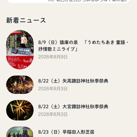
標高1,000m、傾斜40度の急峻な山肌
に、民家があり、畑があり、人々の営み
新着ニュース
があります｡つくられた観光地ではなく、
人々の生活空間の中に、これだけの感動
を覚える所は、ここ”日本のチロル”下栗
だけかもしれません｡
8/9（日）猿庫の泉 「うめたちあき 童謡・
抒情歌ミニライブ」
にほんの里百選：
2026年8月9日
南アルプスを望む長野県飯田市上村・下
栗の里。標高1000m、山腹を切り開いた
傾斜30度余りの急傾斜地に集落と畑が点
在しています。里から眺める南アルプス
8/22（土）矢高諏訪神社秋季祭典
は圧巻。アルプスの残雪、里の新緑、夏
2026年8月3日
の蕎麦の花畑、秋の紅葉と、四季折々の
魅力がある。
8/22（土）大宮諏訪神社秋季祭典
信州のサンセットポイント百選：
2026年8月3日
信州のサンセットポイント100選のひと
つ。下栗の集落や南アルプスの山々が夕
陽に染まります。
8/23（日）早稲田人形芝居