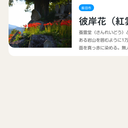
飯田市
彼岸花（紅
蚕霊堂（さんれいどう）
ある岩山を囲むように1
面を真っ赤に染める。無
されている。