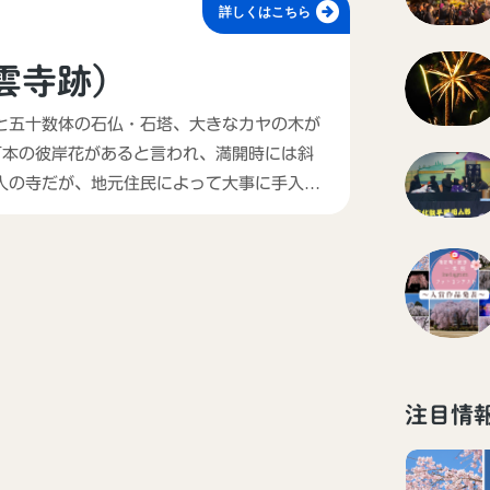
詳しくはこちら
雲寺跡）
と五十数体の石仏・石塔、大きなカヤの木が
万本の彼岸花があると言われ、満開時には斜
人の寺だが、地元住民によって大事に手入れ
注目情