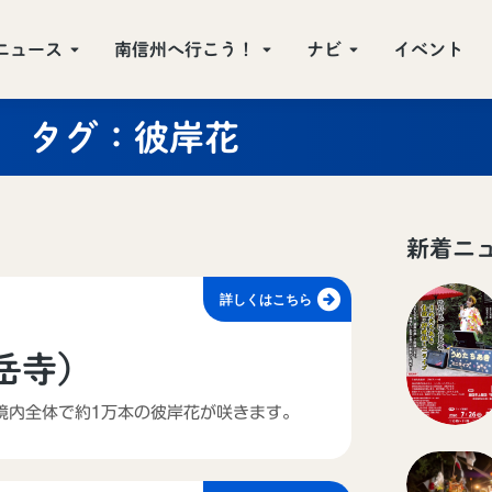
ニュース
南信州へ行こう！
ナビ
イベント
タグ：彼岸花
新着ニ
詳しくはこちら
岳寺）
境内全体で約1万本の彼岸花が咲きます。