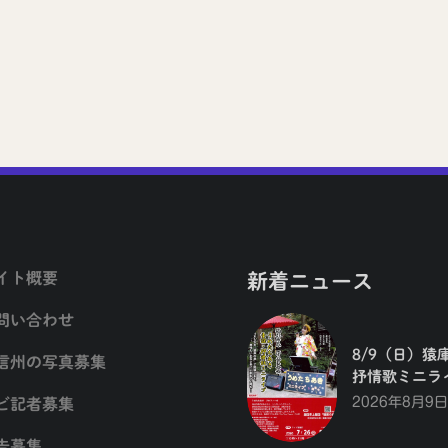
イト概要
新着ニュース
問い合わせ
8/9（日）猿
信州の写真募集
抒情歌ミニラ
2026年8月9日
ビ記者募集
告募集