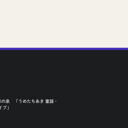
2026年7月7日
庫の泉 「うめたちあき 童謡・
イブ」