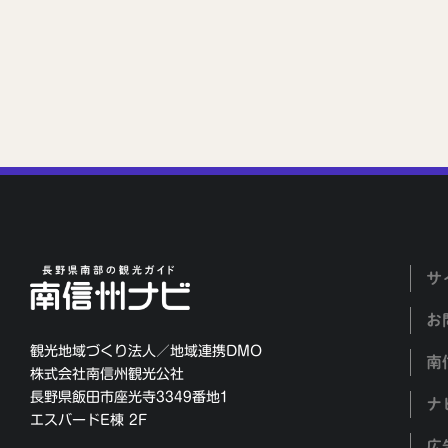
サ
お
観光地域づくり法人／地域連携DMO
南
株式会社南信州観光公社
長野県飯田市座光寺3349番地1
ナ
エスバードE棟 2F
広