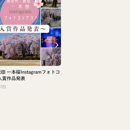
 一本桜Instagramフォトコ
入賞作品発表
27日
【飯田駅観光案内所】飯田
評頒布中！