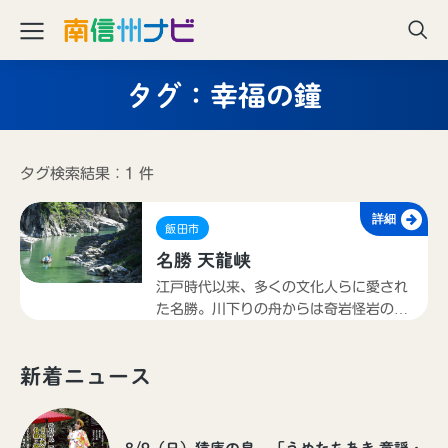
タグ：幸福の鐘
タグ検索結果：1 件
詳細
飯田市
名勝 天龍峡
江戸時代以来、多くの文化人らに愛され
た名勝。川下りの舟からは奇岩怪岩の絶
景を見ることができる。春のツツジや山
ザクラ、秋の紅葉、冬の雪景色など四季
新着ニュース
それぞれの峡谷美が楽しめる。