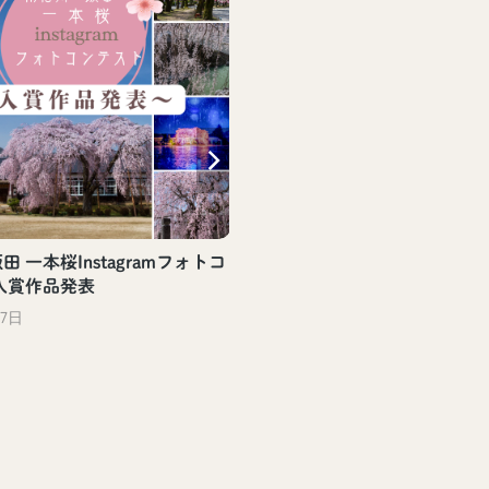
 一本桜Instagramフォトコ
入賞作品発表
27日
【飯田駅観光案内所】飯田
評頒布中！