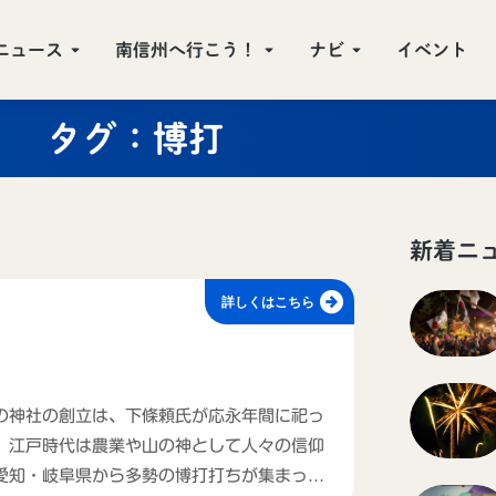
ニュース
南信州へ行こう！
ナビ
イベント
タグ：博打
新着ニ
詳しくはこちら
の神社の創立は、下條頼氏が応永年間に祀っ
。江戸時代は農業や山の神として人々の信仰
愛知・岐阜県から多勢の博打打ちが集まった