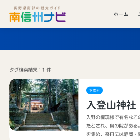
ホーム
タグ検索結果：1 件
下條村
入登山神社
入野の権現様で有名なこ
たとされ、奥の院がある
を集め、祭日には静岡・