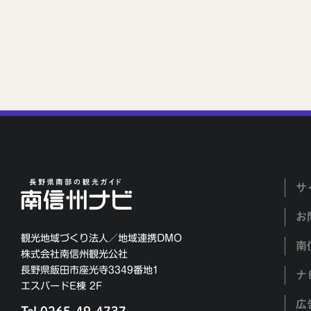
サ
お
観光地域づくり法人／地域連携DMO
南
株式会社南信州観光公社
長野県飯田市座光寺3349番地1
ナ
エスバードE棟 2F
広