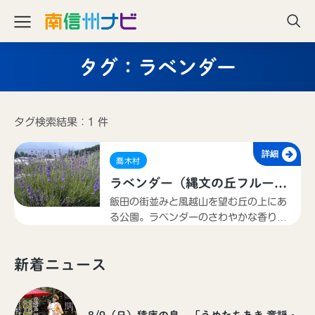
タグ：ラベンダー
タグ検索結果：1 件
詳細
喬木村
ラベンダー（縄文の丘フルーツ
パーク）
飯田の街並みと風越山を望む丘の上にあ
る公園。ラベンダーのさわやかな香り、
丘の上に吹く風、眺めの良さに癒される
スポットです。
新着ニュース