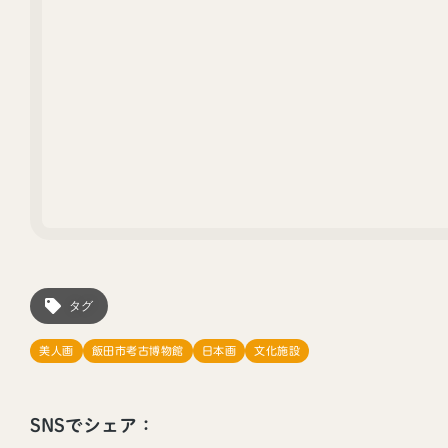
タグ
美人画
飯田市考古博物館
日本画
文化施設
SNSでシェア：