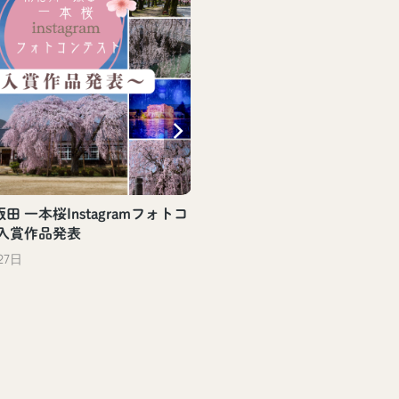
田 一本桜Instagramフォトコ
 入賞作品発表
27日
【飯田駅観光案内所】飯
評頒布中！