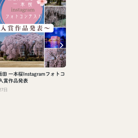
田 一本桜Instagramフォトコ
 入賞作品発表
27日
【飯田駅観光案内所】飯
評頒布中！