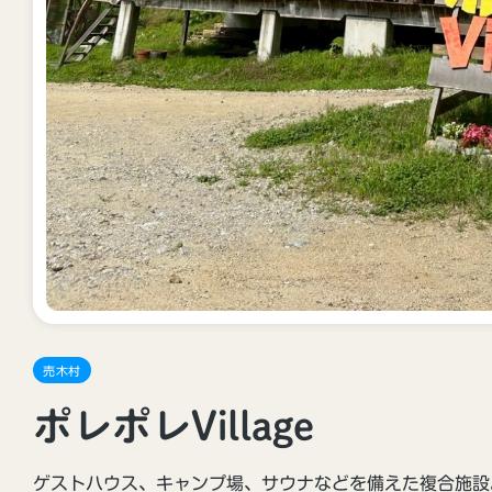
飯田市の観光Instagram「iida_photrip」
はじめました！
2024年11月25日
売木村
ポレポレVillage
光案内所
ゲストハウス、キャンプ場、サウナなどを備えた複合施設