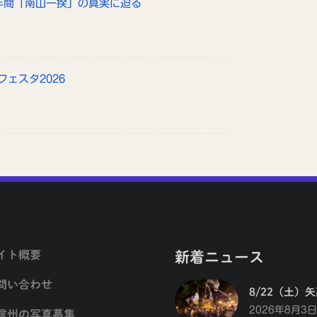
政年間「南山一揆」の真実に迫る
フェスタ2026
イト概要
新着ニュース
問い合わせ
8/22（土）
2026年8月3日
信州の写真募集