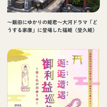
～飯田にゆかりの姫君～大河ドラマ「ど
うする家康」に登場した福姫（登久姫）