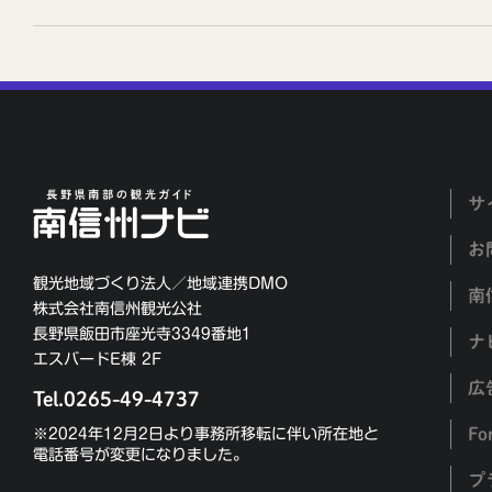
サ
お
観光地域づくり法人／地域連携DMO
南
株式会社南信州観光公社
長野県飯田市座光寺3349番地1
ナ
エスバードE棟 2F
広
Tel.0265-49-4737
Fo
※2024年12月2日より事務所移転に伴い所在地と
電話番号が変更になりました。
プ