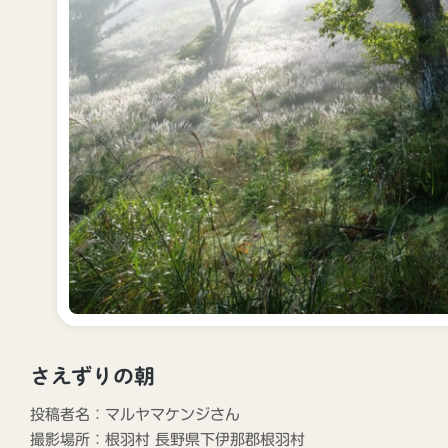
飯田市の観光Instagram「iida_photrip」
はじめました！
2024年11月25日
さえずりの朝
光案内所
投稿者名：マルヤマケンジさん
撮影場所：
根羽村
長野県下伊那郡根羽村