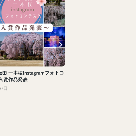
田 一本桜Instagramフォトコ
 入賞作品発表
27日
【飯田駅観光案内所】飯
評頒布中！