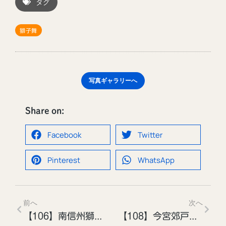
タグ
獅子舞
写真ギャラリーへ
Share on:
Facebook
Twitter
Pinterest
WhatsApp
前へ
次へ
【106】南信州獅子舞フェスティバル［投稿者：青木孝義さん］
【108】今宮郊戸八幡宮秋季祭典［投稿者：青木 孝義さん］