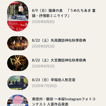
8/9（日）猿庫の泉 「うめたちあき 童
謡・抒情歌ミニライブ」
2026年8月9日
8/22（土）矢高諏訪神社秋季祭典
2026年8月3日
8/22（土）大宮諏訪神社秋季祭典
2026年8月3日
8/23（日）早稲田人形芝居
2026年7月30日
南信州・飯田 一本桜Instagramフォトコ
ンテスト 入賞作品発表