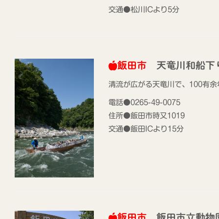
交通●松川ICより5分
飯田市
天竜川和船下
清流が広がる天竜川で、100有
電話●0265-49-0075
住所●飯田市時又1019
交通●飯田ICより15分
飯田市の観光Instagram「iida_photrip」
はじめました！
2024年11月25日
光案内所
飯田市
飯田市立動物