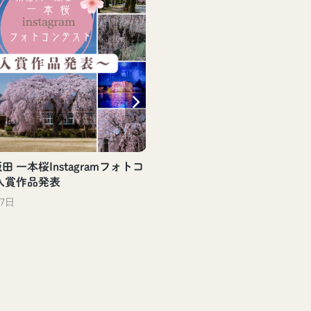
 一本桜Instagramフォトコ
入賞作品発表
27日
【飯田駅観光案内所】飯田
評頒布中！