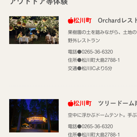
アウトドア等体験
松川町
Orchardレス
果樹園の土を踏みながら、土地の
野外レストラン
電話●0265-36-6320
住所●松川町大島2788-1
交通●松川ICより5分
松川町
ツリードーム
空中に浮かぶドームテント。手ぶ
電話●0265-36-6320
住所●松川町大島2788-1