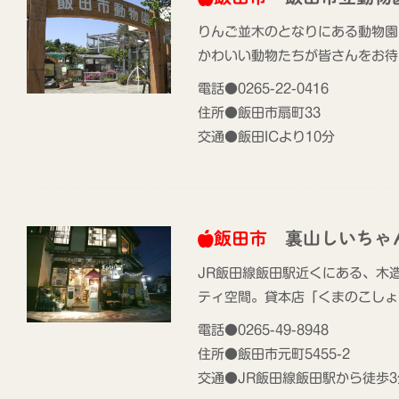
りんご並木のとなりにある動物園
かわいい動物たちが皆さんをお待
電話●0265-22-0416
住所●飯田市扇町33
交通●飯田ICより10分
飯田市
裏山しいちゃ
JR飯田線飯田駅近くにある、木
ティ空間。貸本店「くまのこしょ
電話●0265-49-8948
住所●飯田市元町5455-2
交通●JR飯田線飯田駅から徒歩3