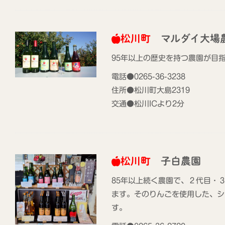
松川町
マルダイ大場
95年以上の歴史を持つ農園が目
電話●0265-36-3238
住所●松川町大島2319
交通●松川ICより2分
松川町
子白農園
85年以上続く農園で、２代目・
ます。そのりんごを使用した、シ
す。