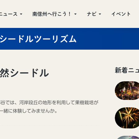
ニュース
南信州へ行こう！
ナビ
イベント
シードルツーリズム
新着ニ
然シードル
那谷では、河岸段丘の地形を利用して果樹栽培が
と一緒に体験してみませんか。