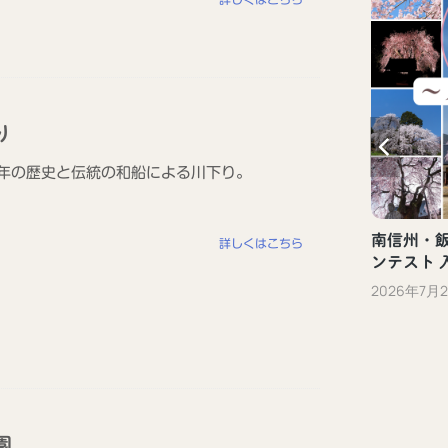
新しい観光体験「ぐるっといいだデジタ
り
ル体験」（飯田市）
余年の歴史と伝統の和船による川下り。
2023年10月13日
南信州・飯田
詳しくはこちら
ンテスト 
2026年7月
園