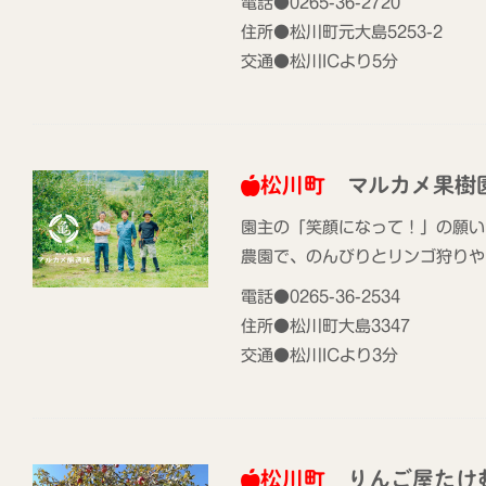
電話●0265-36-2720
住所●松川町元大島5253-2
交通●松川ICより5分
松川町
マルカメ果樹
園主の「笑顔になって！」の願い
農園で、のんびりとリンゴ狩りや
電話●0265-36-2534
住所●松川町大島3347
交通●松川ICより3分
松川町
りんご屋たけ