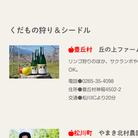
くだもの狩り＆シードル
豊丘村
丘の上ファー
リンゴ狩りのほか、サクランボや
OK。
電話●0265-35-4098
住所●豊丘村神稲4502-2
交通●松川ICより20分
松川町
やまき北村農