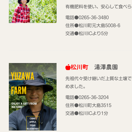
有機肥料を使い、安心して食べら
電話●0265-36-3480
住所●松川町元大島5008-6
交通●松川ICより5分
松川町
湯澤農園
先祖代々受け継いだ上質な土壌で
めました。
電話●0265-36-3204
住所●松川町大島3515
交通●松川ICより1分