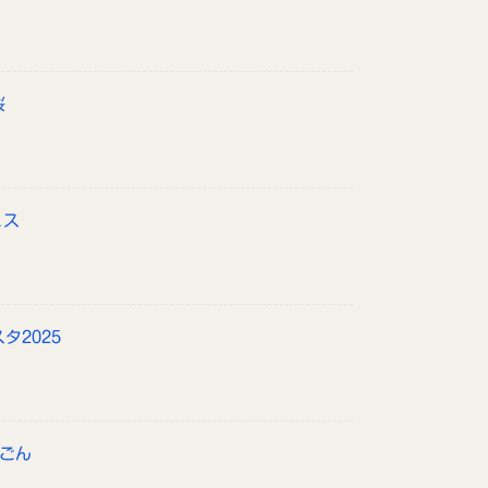
桜
ェス
タ2025
んごん