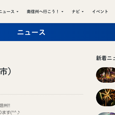
ニュース
南信州へ行こう！
ナビ
イベント
ニュース
新着ニ
市）
州!!
ます(^^♪