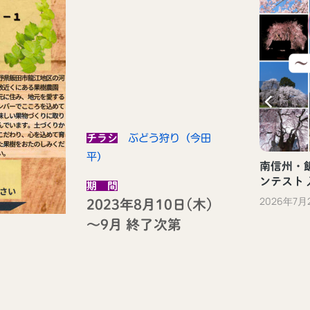
新しい観光体験「ぐるっといいだデジタ
ル体験」（飯田市）
2023年10月13日
チラシ
ぶどう狩り（今田
平）
南信州・飯
ンテスト
期 間
2026年7月
2023年8月10日(木)
～9月 終了次第