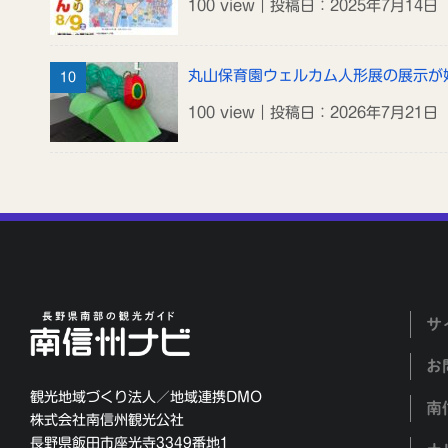
100 view｜投稿日：2025年7月14日
丸山保育園ウェルカム人形展の展示が
100 view｜投稿日：2026年7月21日
サ
お
観光地域づくり法人／地域連携DMO
南
株式会社南信州観光公社
長野県飯田市座光寺3349番地1