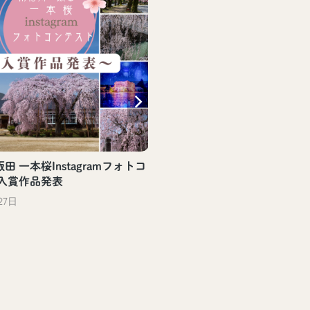
田 一本桜Instagramフォトコ
 入賞作品発表
27日
【飯田駅観光案内所】飯
評頒布中！