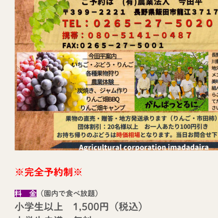
飯田市の観光Instagram「iida_photrip」
はじめました！
2024年11月25日
※完全予約制※
料 金
（園内で食べ放題）
光案内所
小学生以上 1,500円（税込)