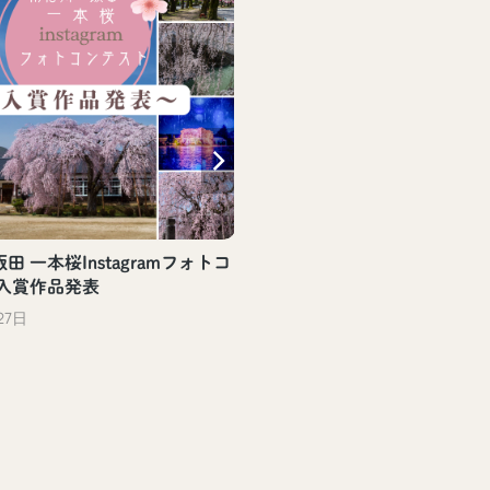
田 一本桜Instagramフォトコ
 入賞作品発表
27日
【飯田駅観光案内所】飯
評頒布中！