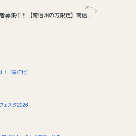
次へ
参加者募集中‼【南信州の方限定】南信州に残る戦国武将の書状に迫る（11/16）
す！（豊丘村）
フェスタ2026