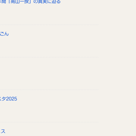
政年間「南山一揆」の真実に迫る
んごん
タ2025
ェス