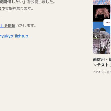
続開催したい」
を公開しました。
まで
支援を募ります。
て
3」
を開催
いたします。
新しい観光体験「ぐるっといいだデジタ
nryukyo_lightup
ル体験」（飯田市）
2023年10月13日
南信州・飯
ンテスト
2026年7月