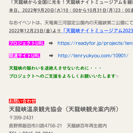
「天龍峡から全国に光を！天龍峡ナイトミュージアムを継
本日、2022年9月20日(火)10：00から10月31日(月)23：00
なおイベントは、天竜奥三河国定公園内の天龍峡第二公園に
「天龍峡ナイトミュージアム202
2022年12月23日(金)より
プロジェクトURL
➡
https://readyfor.jp/projects/te
関連サイトURL
➡
http://tenryukyou.com/10901/
天龍峡の賑わいを途絶えさせないために・・・
プロジェクトへのご支援をよろしくお願いいたします
✨
飯田市の観光Instagram「iida_photrip」
はじめました！
2024年11月25日
お問い合わせ
天龍峡温泉観光協会（天龍峡観光案内所）
〒399-2431
光案内所
長野県飯田市川路4756-21 天龍峡百年再生館内