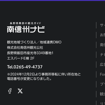
サ
お
観光地域づくり法人／地域連携DMO
南
株式会社南信州観光公社
長野県飯田市座光寺3349番地1
ナ
エスバードE棟 2F
広
Tel.0265-49-4737
Fo
※2024年12月2日より事務所移転に伴い所在地と
電話番号が変更になりました。
プ
観
リ