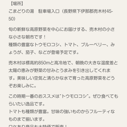
【場所】
こまどりの湯 駐車場入口（長野県下伊那郡売木村45-
50）
旬の新鮮な高原野菜を中心にお届けする、売木村の小さ
な小さな朝市です！
種類の豊富なトウモロコシ、トマト、ブルーベリー、み
ょうが、茄子、などが登場予定です。
売木村は標高約850mと高冷地で、朝晩の大きな温度差と
太陽の恵みが野菜の甘みとうまみを引き出してくれま
す。美味しい空気と清らかな水で育った高原野菜をどう
ぞお楽しみに。
この時期一番のおススメは”トウモロコシ”。ぜひ食べても
らいたい逸品です。
トマトも種類が豊富。甘味の強いものからフルーティな
ものまで揃います。
ワケあり商品も大特価で販売！