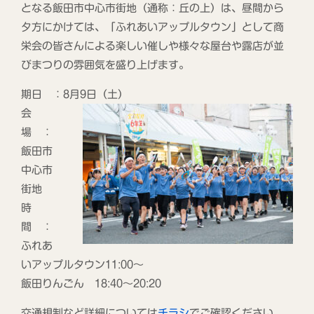
となる飯田市中心市街地（通称：丘の上）は、昼間から
夕方にかけては、「ふれあいアップルタウン」として商
栄会の皆さんによる楽しい催しや様々な屋台や露店が並
びまつりの雰囲気を盛り上げます。
期日 ：8月9日（土）
会
場 ：
飯田市
中心市
街地
時
間 ：
ふれあ
いアップルタウン11:00～
飯田りんごん 18:40～20:20
交通規制など詳細については
チラシ
でご確認ください