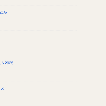
んごん
タ2025
ェス