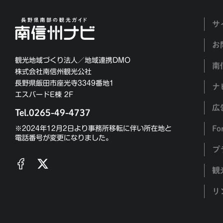
サ
お
観光地域づくり法人／地域連携DMO
南
株式会社南信州観光公社
長野県飯田市座光寺3349番地1
ナ
エスバードE棟 2F
広
Tel.0265-49-4737
Fo
※2024年12月2日より事務所移転に伴い所在地と
電話番号が変更になりました。
プ
観
リ