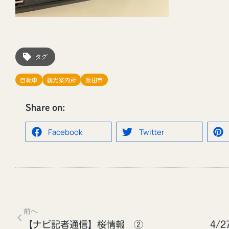
タグ
自転車
観光案内所
飯田市
Share on:
Facebook
Twitter
飯田市の観光Instagram「iida_photrip」
はじめました！
2024年11月25日
前へ
光案内所
【ナビ記者通信】桜情報 ②