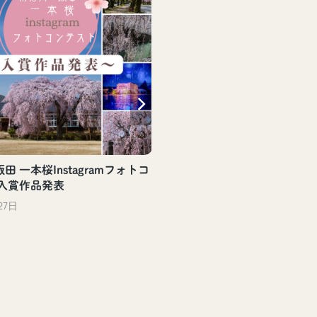
田 一本桜Instagramフォトコ
 入賞作品発表
27日
【飯田駅観光案内所】飯
評頒布中！