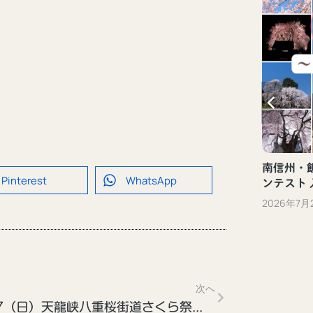
新しい観光体験「ぐるっといいだデジタ
ル体験」（飯田市）
2023年10月13日
南信州・飯
Pinterest
WhatsApp
ンテスト
2026年7月
次へ
4/27（日）天龍峡八重桜街道さくら祭り＜飯田春の観光まつり＞